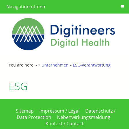
Navigation öffnen
You are here:
-
»
Unternehmen
»
ESG-Verantwortung
ESG
Sitemap
Impressum / Legal
Datenschutz /
Data Protection
Nebenwirkungsmeldung
Kontakt / Contact